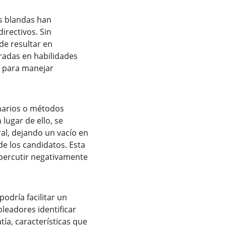
es blandas han 
rectivos. Sin 
de resultar en 
radas en habilidades 
o para manejar 
narios o métodos 
lugar de ello, se 
al, dejando un vacío en 
de los candidatos. Esta 
epercutir negativamente 
odría facilitar un 
leadores identificar 
ía, características que 