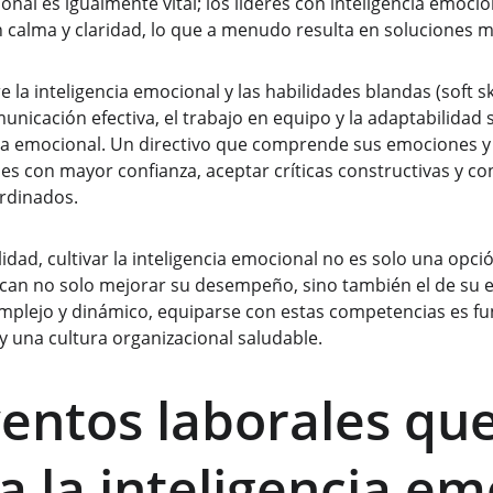
onal es igualmente vital; los líderes con inteligencia emoc
n calma y claridad, lo que a menudo resulta en soluciones m
 la inteligencia emocional y las habilidades blandas (soft ski
unicación efectiva, el trabajo en equipo y la adaptabilidad
cia emocional. Un directivo que comprende sus emociones y
s con mayor confianza, aceptar críticas constructivas y cont
rdinados.
alidad, cultivar la inteligencia emocional no es solo una opc
scan no solo mejorar su desempeño, sino también el de su 
mplejo y dinámico, equiparse con estas competencias es fu
 una cultura organizacional saludable.
ventos laborales qu
a la inteligencia em