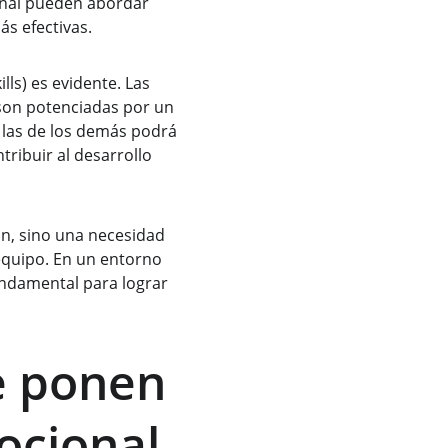
ional pueden abordar 
ás efectivas.
lls) es evidente. Las 
 son potenciadas por un 
 las de los demás podrá 
ribuir al desarrollo 
ión, sino una necesidad 
equipo. En un entorno 
ndamental para lograr 
e ponen 
ocional